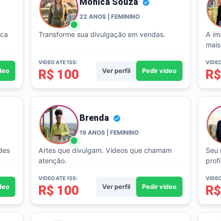
Monica Souza
22 ANOS | FEMININO
rca
Transforme sua divulgação em vendas.
A im
mais
VIDEO ATE 15S:
VIDEO
ideo
R$ 100
Ver perfil
Pedir video
R$
Brenda
19 ANOS | FEMININO
des
Artes que divulgam. Vídeos que chamam
Seu 
atenção.
profi
VIDEO ATE 15S:
VIDEO
ideo
R$ 100
Ver perfil
Pedir video
R$