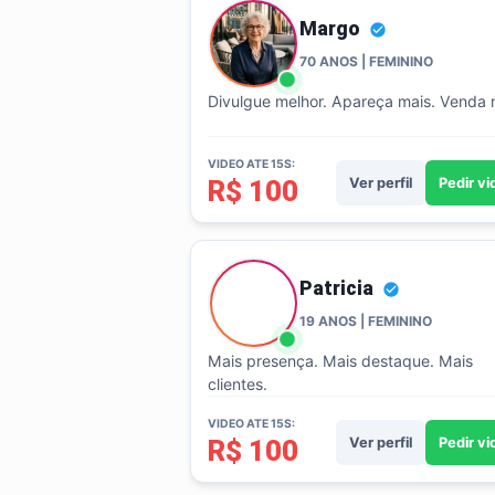
Margo
70 ANOS | FEMININO
Divulgue melhor. Apareça mais. Venda 
VIDEO ATE 15S:
R$ 100
Ver perfil
Pedir v
Patricia
19 ANOS | FEMININO
Mais presença. Mais destaque. Mais
clientes.
VIDEO ATE 15S:
R$ 100
Ver perfil
Pedir v