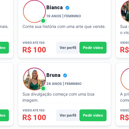
Bianca
19 ANOS | FEMININO
mais.
Conte sua história com uma arte que vende.
Sua 
o vis
VIDEO ATE 15S:
VIDEO
ideo
R$ 100
Ver perfil
Pedir video
R$
Bruna
26 ANOS | FEMININO
Sua divulgação começa com uma boa
A pr
imagem.
come
VIDEO ATE 15S:
VIDEO
ideo
R$ 100
Ver perfil
Pedir video
R$