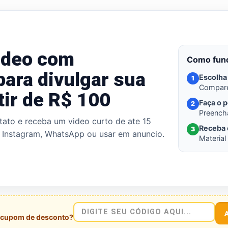
ideo com
Como fun
ara divulgar sua
Escolha 
1
Compare 
tir de R$ 100
Faça o 
2
Preencha
ntato e receba um video curto de ate 15
Receba 
3
 Instagram, WhatsApp ou usar em anuncio.
Material
cupom de desconto?