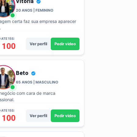
Vitoria
20 ANOS | FEMININO
agem certa faz sua empresa aparecer
.
 ATE 15S:
 100
Ver perfil
Pedir video
Beto
65 ANOS | MASCULINO
negócio com cara de marca
ssional.
 ATE 15S:
 100
Ver perfil
Pedir video