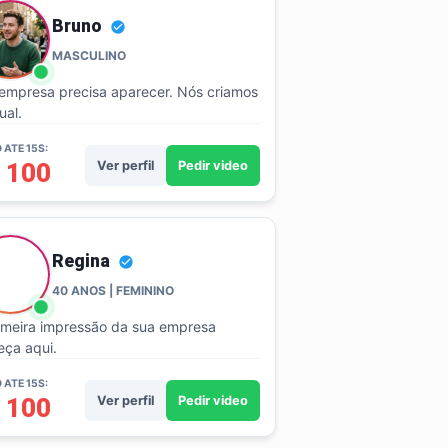
Bruno
MASCULINO
empresa precisa aparecer. Nós criamos
ual.
 ATE 15S:
 100
Ver perfil
Pedir video
Regina
40 ANOS | FEMININO
imeira impressão da sua empresa
ça aqui.
 ATE 15S:
 100
Ver perfil
Pedir video