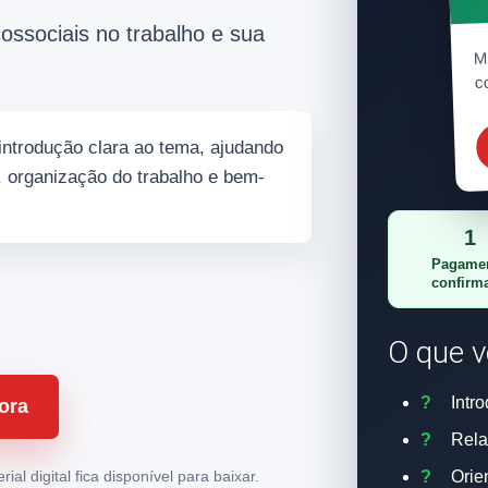
ossociais no trabalho e sua
Ma
c
ntrodução clara ao tema, ajudando
, organização do trabalho e bem-
1
Pagame
confirm
O que v
Intr
ora
Rela
l digital fica disponível para baixar.
Orie