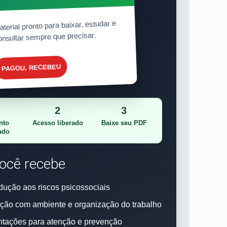
terial pronto para baixar, estudar e
onsultar sempre que precisar.
PAGOU, RECEBEU
2
3
nto
Acesso liberado
Baixe seu PDF
ado
ocê recebe
odução aos riscos psicossociais
ção com ambiente e organização do trabalho
ntações para atenção e prevenção