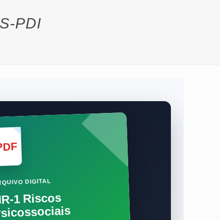
S-PDI
PDF
QUIVO DIGITAL
R-1 Riscos
sicossociais